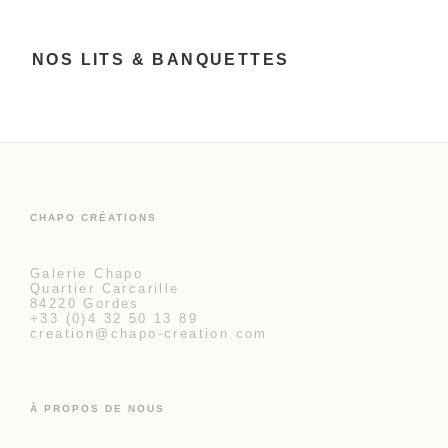
NOS LITS & BANQUETTES
CHAPO CRÉATIONS
Galerie Chapo
Quartier Carcarille
84220 Gordes
+33 (0)4 32 50 13 89
creation@chapo-creation.com
À PROPOS DE NOUS