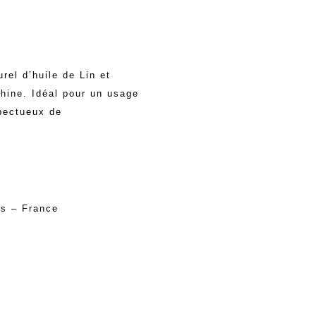
rel d’huile de Lin et
hine. Idéal pour un usage
spectueux de
ns – France
0