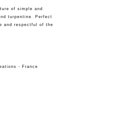
ture of simple and
and turpentine. Perfect
le and respectful of the
eations - France
7