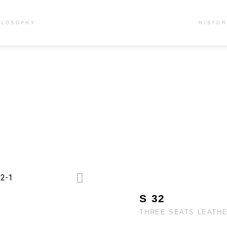
ILOSOPHY
HISTO
S 32
THREE SEATS LEATH