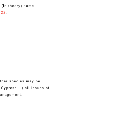
 (in theory) same
 22
.
Other species may be
Cypress...) all issues of
management.