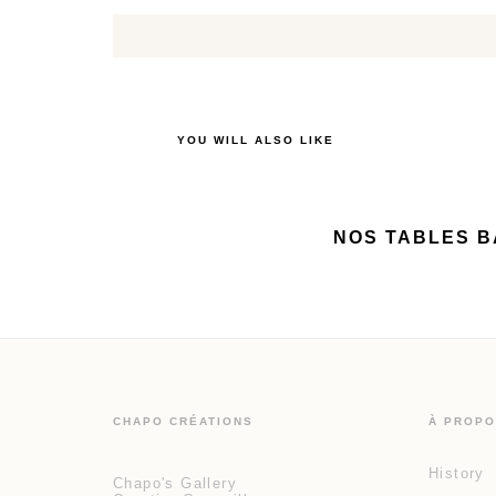
YOU WILL ALSO LIKE
NOS TABLES 
CHAPO CRÉATIONS
À PROPO
History
Chapo's Gallery