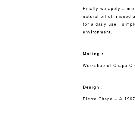
Finally we apply a mix
natural oil of linseed 
for a daily use , simp
environment.
Making :
Workshop of Chapo Cr
Design :
Pierre Chapo – © 196